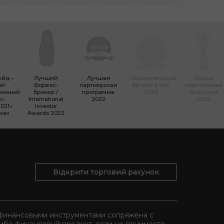
ейд –
Лучший
Лучшая
Найактивніший
Краща
ый
Форекc-
партнерская
брокер в Азії
партнерська
ионный
брокер /
программа
2020
програма
с-
International
2022
2020
021»
Investor
сии
Awards 2022
Відкрити торговий рахунок
и финансовыми инструментами сопряжена с