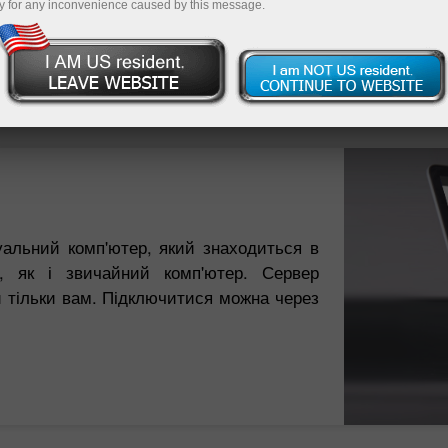
y for any inconvenience caused by this message.
Відкрити торговий рахунок
Відкрити демо-рахунок
альний комп'ютер, який знаходиться в
, як і звичайний комп'ютер. Сервер
 тільки вам. Підключитися можна через