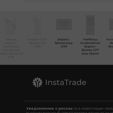
Краща
Кращий ECN-
Форекс-
Найбільш
Інст
Форекс-
брокер Азії
брокер року
інноваційний
B
платформа
2018
2018
Форекс-
Bro
для торгівлі
брокер 2017
криптовалютою
року Європі
2018
Уведомление о рисках:
все инвестиции связ