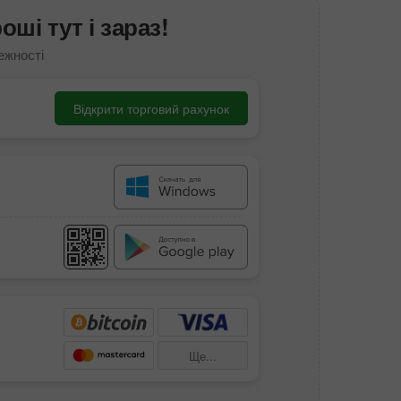
ші тут і зараз!
ежності
Відкрити торговий рахунок
Ще...