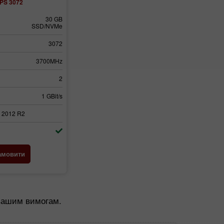
PS 3072
30 GB
SSD/NVMe
3072
3700MHz
2
1 GBit/s
 2012 R2
амовити
 вашим вимогам.