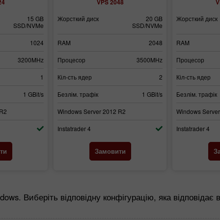
24
VPS 2048
V
15 GB
Жорсткий диск
20 GB
Жорсткий диск
SSD/NVMe
SSD/NVMe
1024
RAM
2048
RAM
3200MHz
Процесор
3500MHz
Процесор
1
Кіл-сть ядер
2
Кіл-сть ядер
1 GBit/s
Безлім. трафік
1 GBit/s
Безлім. трафік
 R2
Windows Server 2012 R2
Windows Server
Instatrader 4
Instatrader 4
ти
Замовити
З
dows. Виберіть відповідну конфігурацію, яка відповідає