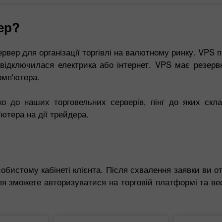
ер?
вер для організації торгівлі на валютному ринку. VPS п
с відключилася електрика або інтернет. VPS має резерв
омп'ютера.
 до наших торговельних серверів, пінг до яких склад
ютера на дії трейдера.
бистому кабінеті клієнта. Після схвалення заявки ви от
сля зможете авторизуватися на торговій платформі та ве