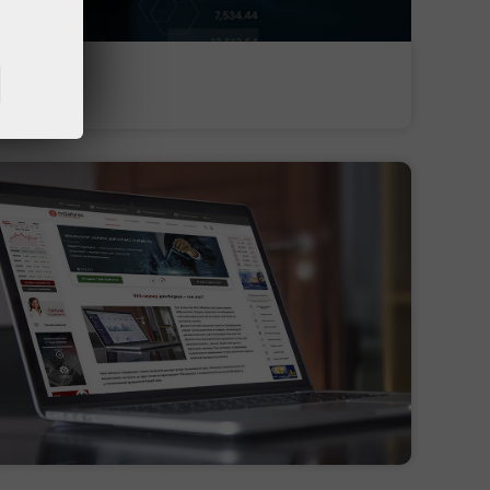
Поповнити торговий
Вивести гроші з рахунку
рахунок