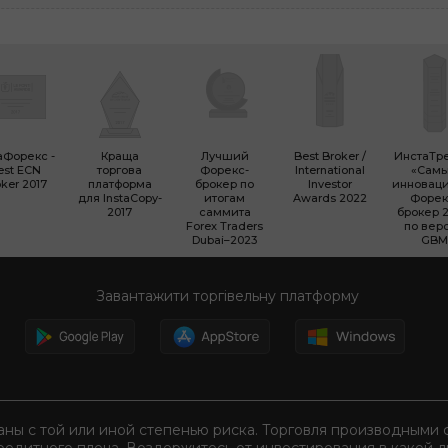
аФорекс -
Краща
Лучший
Best Broker /
ИнстаТр
est ECN
торгова
Форекс-
International
«Сам
ker 2017
платформа
брокер по
Investor
инновац
для InstaCopy-
итогам
Awards 2022
Форек
2017
саммита
брокер 2
Forex Traders
по вер
Dubai–2023
GBM
Завантажити торгівельну платформу
аны с той или иной степенью риска. Торговля производным