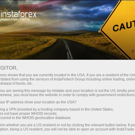
идке відкриття рахунку
Торгова платформа
Початківцям
Партнерам
Сервіси комп
ISITOR,
для Форекс
ess shows that you are currently located in the USA. If you are a resident of the Uni
ibited from using the services of InstaFintech Group including online trading, online
drawal of funds, etc.
k you are seeing this message by mistake and your location is not the US, kindly pro
herwise, you must leave the website in order to comply with government restrictions
ur IP address show your location as the USA?
вашої торгівлі на валютному
рвним живленням, що
sing a VPN provided by a hosting company based in the United States;
oes not have proper WHOIS records;
адійність. Він доступний
occurred in the WHOIS geolocation database.
існий інтернет. Більш того,
irm whether you are a US resident or not by clicking the relevant button below. If y
еред вами вже знайомий
ption, being a US resident, you will not be able to open an account with InstaTrad