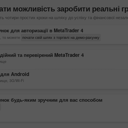
ати можливість заробити реальні гро
ть чотири простих кроки на шляху до успіху та фінансової незал
унок для авторизації в
MetaTrader 4
 , то можете
почати свій шлях з торгівлі на демо-рахунку
дійний та перевірений
MetaTrader 4
вище
для Android
вище, 3G/Wi-Fi
унок будь-яким зручним для вас способом