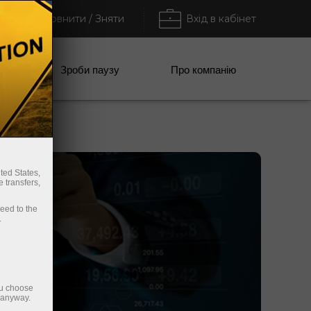
Поповнити / Зняти
Вхід в кабінет
анії
Зроби паузу
Про компанію
ted States,
 transfers,
ceed to the
.
ou choose
e anyway.