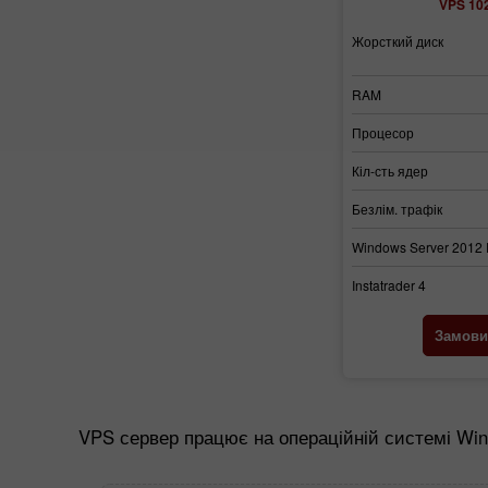
VPS 10
Жорсткий диск
RAM
Процесор
Кіл-сть ядер
Безлім. трафік
Windows Server 2012
Instatrader 4
Замови
VPS сервер працює на операційній системі Win