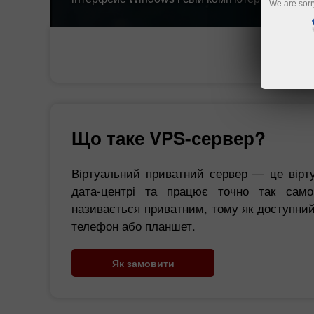
We are sorr
Що таке VPS-сервер?
Віртуальний приватний сервер — це вірту
дата-центрі та працює точно так само
називається приватним, тому як доступний
телефон або планшет.
Як замовити