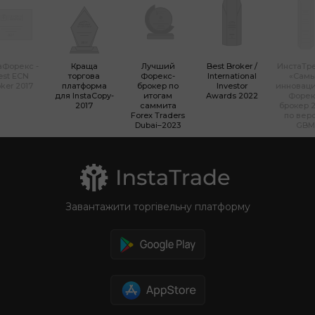
аФорекс -
Краща
Лучший
Best Broker /
ИнстаТр
est ECN
торгова
Форекс-
International
«Сам
ker 2017
платформа
брокер по
Investor
инновац
для InstaCopy-
итогам
Awards 2022
Форек
2017
саммита
брокер 2
Forex Traders
по вер
Dubai–2023
GBM
Завантажити торгівельну платформу