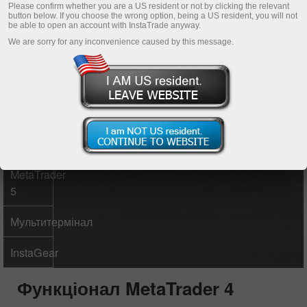
Please confirm whether you are a US resident or not by clicking the relevant
button below. If you choose the wrong option, being a US resident, you will not
Зареєструвати особистий акаунт
be able to open an account with InstaTrade anyway.
We are sorry for any inconvenience caused by this message.
Відкрити торговий рахунок
Відкрити демо-рахунок
MetaTrader
4
MetaTrader
5
Мультитермінал
InstaGear
Функціонал
MetaTrader 4