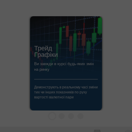
Трейд
Графіки
Ви завжди в курсі будь-яких змін
на ринку
Демонструють в реальному часі зміни
тих чи інших показників по руху
вартості валютної пари