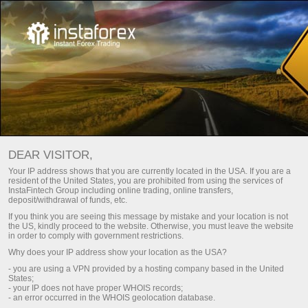
Головна
Трейдерам
Торгові умови
Торгова платформа
Торгова платформа
DEAR VISITOR,
Кожен клієнт ІнстаФорекс має можливість вибору
Your IP address shows that you are currently located in the USA. If you are a
resident of the United States, you are prohibited from using the services of
платформи, яка більшою мірою відповідає інтересам і
InstaFintech Group including online trading, online transfers,
вподобанням трейдера в роботі на світових фінансових
deposit/withdrawal of funds, etc.
майданчиках. На сьогоднішній день компанія пропонує
If you think you are seeing this message by mistake and your location is not
кілька видів найпопулярніших торгових терміналів. Варто
the US, kindly proceed to the website. Otherwise, you must leave the website
in order to comply with government restrictions.
зазначити, що кожна з платформ відповідає за
Why does your IP address show your location as the USA?
реалізацію різних завдань трейдера. З тим, на які запити
- you are using a VPN provided by a hosting company based in the United
відповідає кожна з торгових веб-платформ, можна
States;
ознайомитися нижче.
- your IP does not have proper WHOIS records;
- an error occurred in the WHOIS geolocation database.