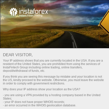
Horloges de plancher de trading d'InstaTrade
06:08:31
DEAR VISITOR,
Your IP address shows that you are currently located in the USA. If you are a
resident of the United States, you are prohibited from using the services of
InstaFintech Group including online trading, online transfers,
deposit/withdrawal of funds, etc.
If you think you are seeing this message by mistake and your location is not
the US, kindly proceed to the website. Otherwise, you must leave the website
in order to comply with government restrictions.
Why does your IP address show your location as the USA?
- you are using a VPN provided by a hosting company based in the United
States;
- your IP does not have proper WHOIS records;
- an error occurred in the WHOIS geolocation database.