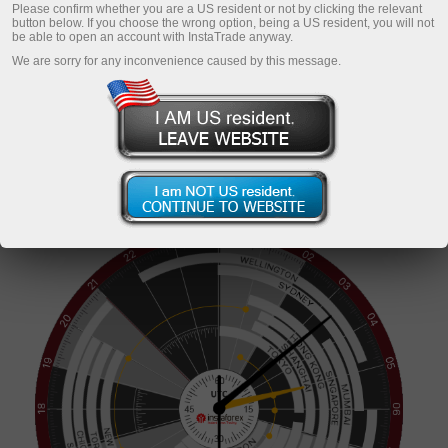
Please confirm whether you are a US resident or not by clicking the relevant
button below. If you choose the wrong option, being a US resident, you will not
be able to open an account with InstaTrade anyway.
We are sorry for any inconvenience caused by this message.
Ouvrir un compte réel
m
Ouvrir un compte démo