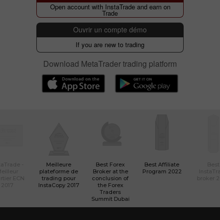
Open account with InstaTrade and earn on
Trade
Ouvrir un compte démo
If you are new to trading
Download MetaTrader trading platform
taTrade -
Meilleure
Best Forex
Best Affiliate
Best
eilleur
plateforme de
Broker at the
Program 2022
InstaTr
rtier ECN
trading pour
conclusion of
broker 
2017
InstaCopy 2017
the Forex
Traders
Summit Dubai