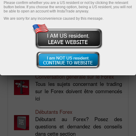
Please confirm whether you are a US resident or not by clicking the relevant
button below. If you choose the wrong option, being a US resident, you will not
be able to open an account with InstaTrade anyway.
We are sorry for any inconvenience caused by this message.
Forum.mt5.com
SECTIONS POPULAIRES:
Conversation générale sur le Forex
Tous les sujets concernant le trading
sur le Forex doivent être commencés
ici
Débutants Forex
Débutant au Forex? Posez des
questions et demandez des conseils
dans cette section