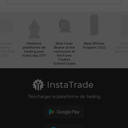
taTrade -
Meilleure
Best Forex
Best Affiliate
Best
eilleur
plateforme de
Broker at the
Program 2022
InstaTr
rtier ECN
trading pour
conclusion of
broker 
2017
InstaCopy 2017
the Forex
Traders
Summit Dubai
Télécharger la plateforme de trading