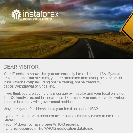
FORUMS
Ouvrir un compte réel
DEAR VISITOR,
Ouvrir un compte démo
Your IP address shows that you are currently located in the USA. If you are a
resident of the United States, you are prohibited from using the services of
InstaFintech Group including online trading, online transfers,
deposit/withdrawal of funds, etc.
If you think you are seeing this message by mistake and your location is not
La liste des forums est publiée sur cette page, où la
the US, kindly proceed to the website. Otherwise, you must leave the website
in order to comply with government restrictions.
société InstaTrade est officiellement représentée .
Why does your IP address show your location as the USA?
Vous pouvez poser vos questions sur n'importe quel
- you are using a VPN provided by a hosting company based in the United
forum et compter(estimer) sur une réponse
States;
- your IP does not have proper WHOIS records;
compétente.
- an error occurred in the WHOIS geolocation database.