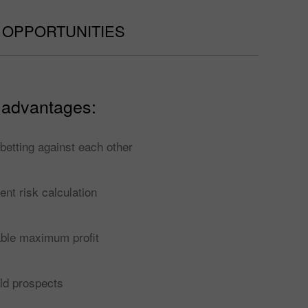
 OPPORTUNITIES
 advantages:
betting against each other
nt risk calculation
able maximum profit
eld prospects