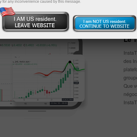
démonstration
y for any inconvenience caused by this message.
Le T
InstaT
des In
platef
groupe
Que v
négoci
InstaT