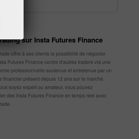
trading
compte de trading
rading sur Insta Futures Finance
rade offre à ses clients la possibilité de négocier
sta Futures Finance contre d'autres traders via une
orme professionnelle soutenue et entretenue par un
 financier présent depuis 12 ans sur le marché.
ous soyez expert ou amateur, vous pouvez
er des Insta Futures Finance en temps réel avec
rade.