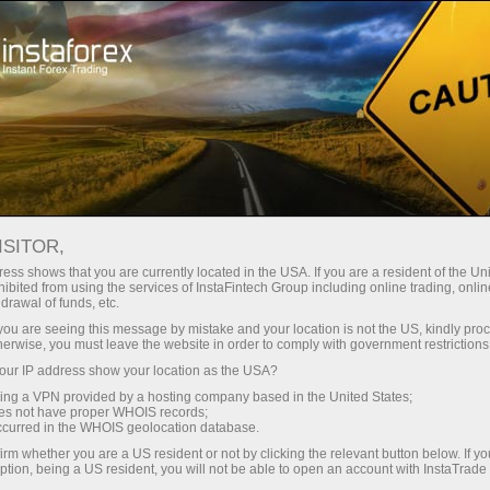
e rapide de compte
Plateforme de trading
Pour les traders
Pour les partenaires
Company Serv
débutants
ISITOR,
ess shows that you are currently located in the USA. If you are a resident of the Uni
ibited from using the services of InstaFintech Group including online trading, online
drawal of funds, etc.
raders et gagnez de l'argent. Il y a 2 Insta Futures
k you are seeing this message by mistake and your location is not the US, kindly pro
herwise, you must leave the website in order to comply with government restrictions
ur IP address show your location as the USA?
sing a VPN provided by a hosting company based in the United States;
oes not have proper WHOIS records;
occurred in the WHOIS geolocation database.
irm whether you are a US resident or not by clicking the relevant button below. If y
ption, being a US resident, you will not be able to open an account with InstaTrad
Ouvrir un compte de
Ouvrir un compte de trading