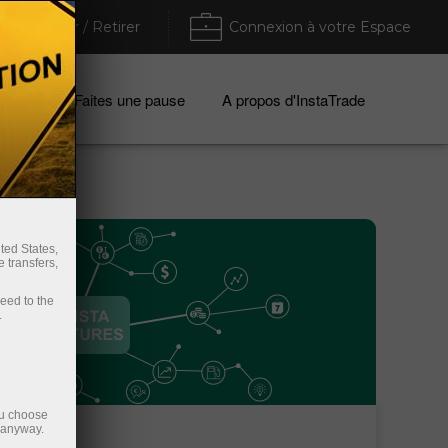
Déposer / Retirer
Connexion à votre Espace
ices
Faites une pause
A propos d'InstaTrade
ted States,
 transfers,
ceed to the
.
ou choose
e anyway.
Financer un compte de
Retirer de l’argent du