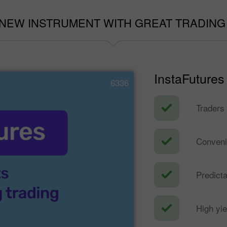
 NEW INSTRUMENT WITH GREAT TRADING
InstaFutures
6336
Traders 
Convenie
Predict
High yi