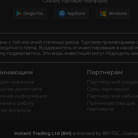
Скачать торговую платформу
аны с той или иной степенью риска. Торговля производным
редитного плеча. Воздержитесь от инвестирования в какой-
ому подвергаетесь. Эти виды инвестиций могут подходить нек
чинающим
Партнерам
 для новичков
Партнерский разде
рытие демосчета
Стать партнером
езная информация
Партнерский кабин
начать работу
Преимущества для
партнеров
тые вопросы
Instant Trading Ltd (BVI)
is licensed by BVI FSC, Licen