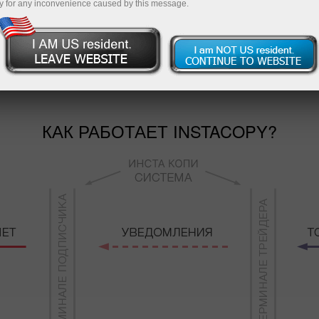
елки.
y for any inconvenience caused by this message.
вляется её надежность. Вы можете полностью контр
 настройки копирования и можете даже вручную отмени
КАК РАБОТАЕТ INSTACOPY?