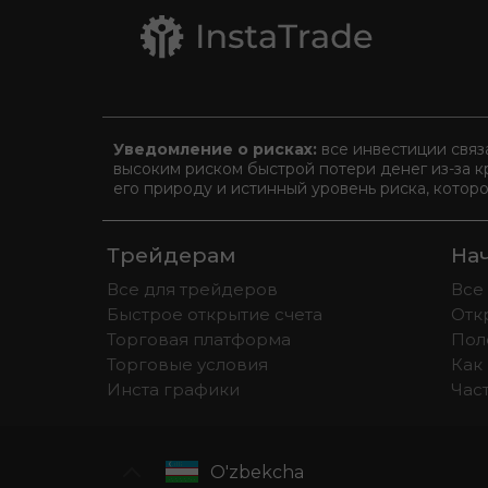
Уведомление о рисках:
все инвестиции связ
высоким риском быстрой потери денег из-за к
его природу и истинный уровень риска, котор
Трейдерам
На
Все для трейдеров
Все
Быстрое открытие счета
Отк
Торговая платформа
Пол
Торговые условия
Как 
Инста графики
Час
O'zbekcha