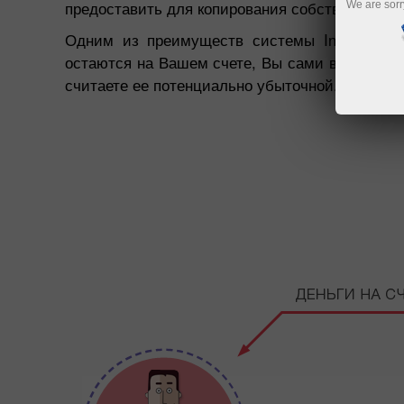
предоставить для копирования собственные сд
We are sorr
Одним из преимуществ системы InstaCopy я
остаются на Вашем счете, Вы сами выбираете
считаете ее потенциально убыточной.