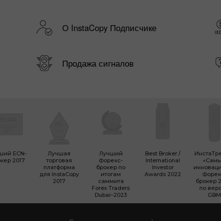
О InstaCopy Подписчике
Продажа сигналов
ший ECN-
Лучшая
Лучший
Best Broker /
ИнстаТр
кер 2017
торговая
Форекс-
International
«Сам
платформа
брокер по
Investor
инновац
для InstaCopy
итогам
Awards 2022
Форек
2017
саммита
брокер 2
Forex Traders
по вер
Dubai–2023
GBM