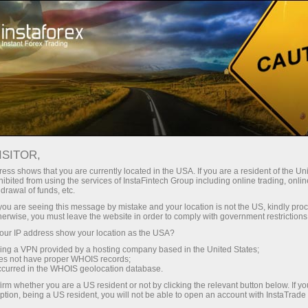
Hisob-varag'ini tez ochish
Savdo platformasi
Yangi o'rganuvchilar
Hamkorlarga
Kompaniya xizm
uchun
ЙД
ISITOR,
Hisob-v
ess shows that you are currently located in the USA. If you are a resident of the Uni
ibited from using the services of InstaFintech Group including online trading, online
drawal of funds, etc.
Мониторинг
Частые вопросы
In
k you are seeing this message by mistake and your location is not the US, kindly pro
herwise, you must leave the website in order to comply with government restrictions
ur IP address show your location as the USA?
ЧТО ТАКОЕ INSTACOPY?
sing a VPN provided by a hosting company based in the United States;
oes not have proper WHOIS records;
occurred in the WHOIS geolocation database.
орый позволяет копировать сделки успешных трейдеров,
irm whether you are a US resident or not by clicking the relevant button below. If y
ании может выбрать трейдера и настроить автоматическ
ption, being a US resident, you will not be able to open an account with InstaTrad