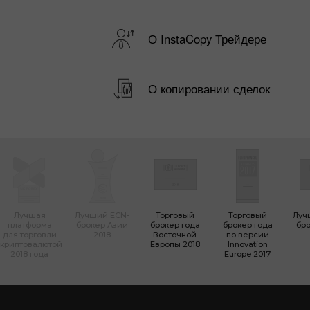
О InstaCopy Трейдере
О копировании сделок
Лучшая
Лучший ECN-
Торговый
Торговый
Луч
платформа
брокер Азии
брокер года
брокер года
бро
для торговли
2018
Восточной
по версии
криптовалютой
Европы 2018
Innovation
2018 года
Europe 2017