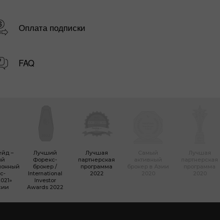
Оплата подписки
FAQ
ейд –
Лучший
Лучшая
Самый
Лучшая
ый
Форекc-
партнерская
активный
партнерская
ионный
брокер /
программа
брокер в Азии
программа
с-
International
2022
2020
2020
021»
Investor
сии
Awards 2022