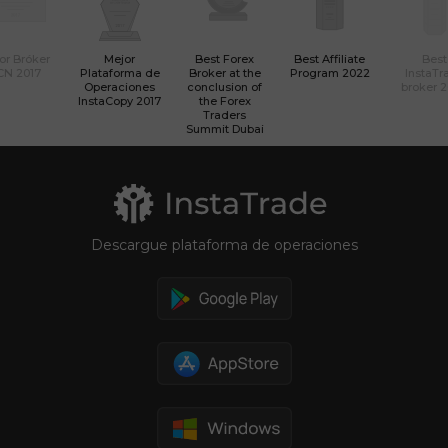
or Bróker
Mejor
Best Forex
Best Affiliate
Best
CN 2017
Plataforma de
Broker at the
Program 2022
InstaTr
Operaciones
conclusion of
broker 
InstaCopy 2017
the Forex
Traders
Summit Dubai
Descargue plataforma de operaciones