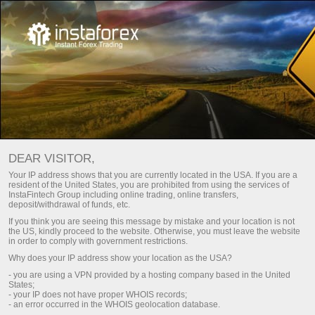
CÓMO CONVERTIRSE EN UN
DEAR VISITOR,
USUARIO DEL SISTEMA DE LAS
Your IP address shows that you are currently located in the USA. If you are a
resident of the United States, you are prohibited from using the services of
InstaFintech Group including online trading, online transfers,
PAMM?
deposit/withdrawal of funds, etc.
If you think you are seeing this message by mistake and your location is not
Descargue la plataforma de operaciones Metatrader
the US, kindly proceed to the website. Otherwise, you must leave the website
in order to comply with government restrictions.
Why does your IP address show your location as the USA?
- you are using a VPN provided by a hosting company based in the United
States;
- your IP does not have proper WHOIS records;
- an error occurred in the WHOIS geolocation database.