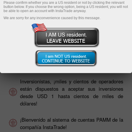
Please confirm whether you are a US resident or not by clicking the relevant
button below. If you choose the wrong option, being a US resident, you will not
be able to open an account with InstaTrade anyway.
We are sorry for any inconvenience caused by this message.
Operadores, ¡sus inversionistas ya lo están
buscando en el monitoreo de cuentas PAMM!
Inversionistas, ¡miles y cientos de operadores
están dispuestos a aceptar sus inversiones
desde USD 1 hasta cientos de miles de
dólares!
¡Bienvenido al sistema de cuentas PAMM de la
compañía InstaTrade!