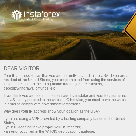
Para Operadores
Análisis Forex
DEAR VISITOR,
Your IP address shows that you are currently located in the USA. If you are a
resident of the United States, you are prohibited from using the services of
Análisis de Forex
InstaFintech Group including online trading, online transfers,
deposit/withdrawal of funds, etc.
If you think you are seeing this message by mistake and your location is not
the US, kindly proceed to the website. Otherwise, you must leave the website
Le presentamos la sección de análisis de Forex
in order to comply with government restrictions.
actualizada diariamente, donde encontrará
Why does your IP address show your location as the USA?
reseñas de reconocidos expertos en los
mercados de divisas e información financiera
- you are using a VPN provided by a hosting company based in the United
States;
actualizada.
- your IP does not have proper WHOIS records;
- an error occurred in the WHOIS geolocation database.