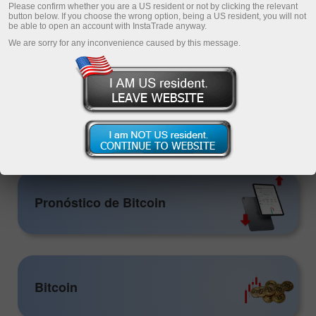
Please confirm whether you are a US resident or not by clicking the relevant
button below. If you choose the wrong option, being a US resident, you will not
be able to open an account with InstaTrade anyway.
We are sorry for any inconvenience caused by this message.
eraciones
Deposite dinero
demo
Retire dinero
Crypto
Pronóstico de Bitcoin
Bitcoin