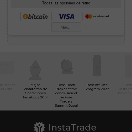
Todas las opciones de retiro
Más...
or Bróker
Mejor
Best Forex
Best Affiliate
Best
CN 2017
Plataforma de
Broker at the
Program 2022
InstaTr
Operaciones
conclusion of
broker 
InstaCopy 2017
the Forex
Traders
Summit Dubai