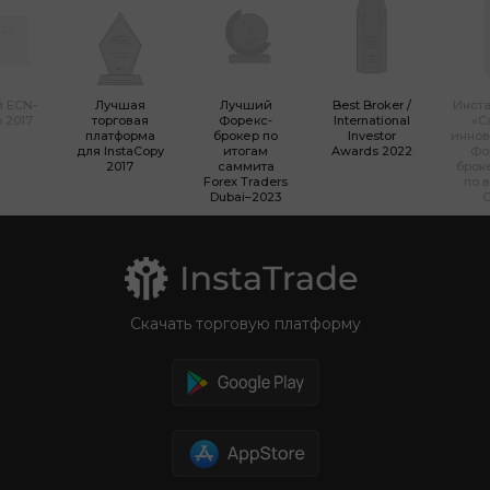
 ECN-
Лучшая
Лучший
Best Broker /
Инста
 2017
торговая
Форекс-
International
«С
платформа
брокер по
Investor
инно
для InstaCopy
итогам
Awards 2022
Фо
2017
саммита
брок
Forex Traders
по 
Dubai–2023
Скачать торговую платформу