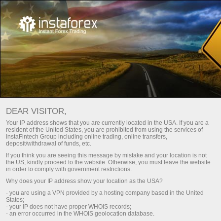
Выбирайте бонус под свой
стиль торговли!
DEAR VISITOR,
До 100% к депозиту и свободный вывод прибыли
Your IP address shows that you are currently located in the USA. If you are a
resident of the United States, you are prohibited from using the services of
Получить
InstaFintech Group including online trading, online transfers,
deposit/withdrawal of funds, etc.
If you think you are seeing this message by mistake and your location is not
the US, kindly proceed to the website. Otherwise, you must leave the website
in order to comply with government restrictions.
Why does your IP address show your location as the USA?
Стать частью нашей команды
- you are using a VPN provided by a hosting company based in the United
States;
- your IP does not have proper WHOIS records;
- an error occurred in the WHOIS geolocation database.