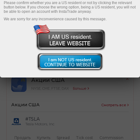
Please confirm whether you are a US resident or not by clicking the relevant
button below. If you choose the wrong option, being a US resident, you will not
be able to open an account with InstaTrade anyway.
We are sorry for any inconvenience caused by this message.
Оптимизация затрат
Простой расчет торговых затрат от сделок
Акции США
NYSE, CME, FTSE, DAX
Больше
Акции США
Смотреть все
#TSLA
Tesla Motors, Inc
Продать
Купить
Spread
Tick cost
Commission