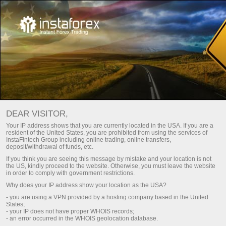
หลัก
สนับสนุน
ติดต่อ
วิธีการติดต่อเรา
DEAR VISITOR,
คุณสามารถใช้แบบฟอร์มตอบกลับทางอีเมลได้ หรือ
คำขอให้
Your IP address shows that you are currently located in the USA. If you are a
resident of the United States, you are prohibited from using the services of
โทรติดต่อกลับ
InstaFintech Group including online trading, online transfers,
deposit/withdrawal of funds, etc.
If you think you are seeing this message by mistake and your location is not
the US, kindly proceed to the website. Otherwise, you must leave the website
in order to comply with government restrictions.
Why does your IP address show your location as the USA?
Afghanistan
- you are using a VPN provided by a hosting company based in the United
States;
- your IP does not have proper WHOIS records;
- an error occurred in the WHOIS geolocation database.